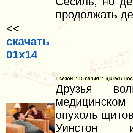
Сесиль, но д
продолжать де
<<
скачать
01x14
1 сезон :: 15 серия :: Injured / 
Друзья во
медицинском
опухоль щитов
Уинстон ис