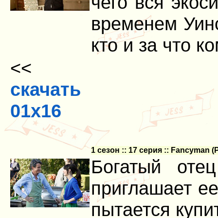
чего вся экос
временем Уинс
кто и за что к
<<
скачать
01x16
1 сезон :: 17 серия :: Fancyman (
Богатый оте
приглашает ее
пытается купи