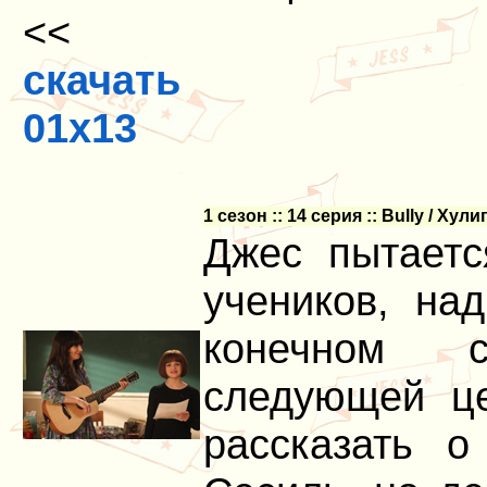
<<
скачать
01x13
1 сезон :: 14 серия :: Bully / Хули
Джес пытаетс
учеников, на
конечном с
следующей це
рассказать о