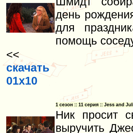
Шмидт собир
день рождения
для праздни
помощь соседу
<<
скачать
01x10
1 сезон :: 11 серия :: Jess and Ju
Ник просит 
выручить Джес