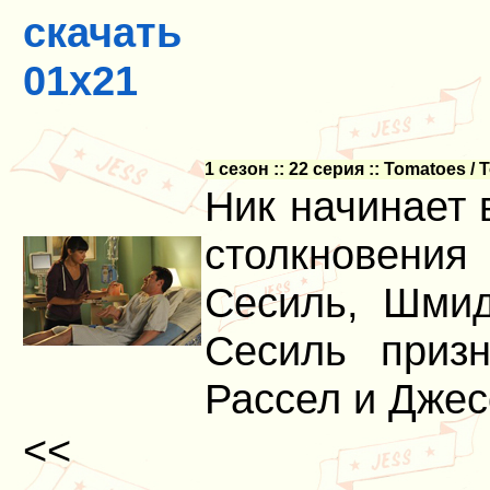
скачать
01x21
1 сезон :: 22 серия :: Tomatoes /
Ник начинает
столкновени
Сесиль, Шмид
Сесиль приз
Рассел и Джес
<<