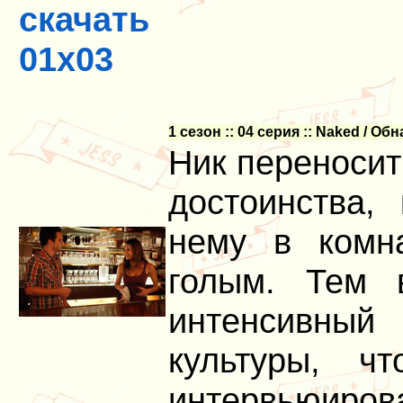
скачать
01x03
1 сезон :: 04 серия :: Naked / О
Ник переносит
достоинства,
нему в комн
голым. Тем 
интенсивный
культуры, ч
интервьюиров