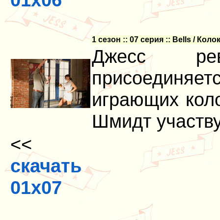
1 сезон :: 07 серия :: Bells / Кол
Джесс рев
присоединяет
играющих кол
Шмидт участву
<<
скачать
01x07