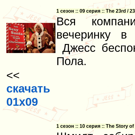
1 сезон :: 09 серия :: The 23rd / 
Вся компан
вечеринку в
Джесс беспок
Пола.
<<
скачать
01x09
1 сезон :: 10 серия :: The Story o