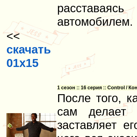
расставаяс
автомобилем.
<<
скачать
01x15
1 сезон :: 16 серия :: Control / К
После того, к
сам делает 
заставляет ег