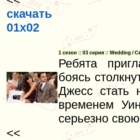
скачать
01x02
1 сезон :: 03 серия :: Wedding / 
Ребята приг
боясь столкну
Джесс стать 
временем Уин
серьезно свою
<<