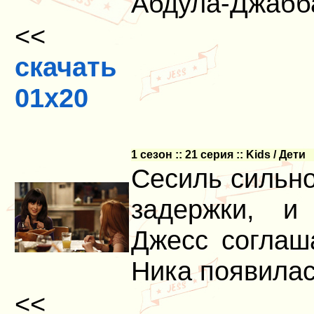
Абдула-Джабб
<<
скачать
01x20
1 сезон :: 21 серия :: Kids / Дети
Сесиль сильно
задержки, и
Джесс соглаш
Ника появилас
<<