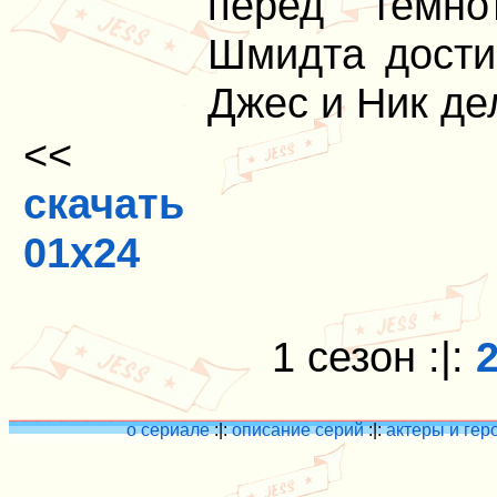
перед темно
Шмидта дости
Джес и Ник де
<<
скачать
01x24
1 сезон :|:
о сериале
:|:
описание серий
:|:
актеры и гер