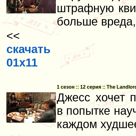
штрафную кви
больше вреда,
<<
скачать
01x11
1 сезон :: 12 серия :: The Landl
Джесс хочет 
в попытке нау
каждом худше