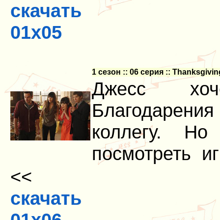
скачать
01x05
1 сезон :: 06 серия :: Thanksgiv
Джесс хоч
Благодарения 
коллегу. Но
посмотреть иг
<<
скачать
01x06