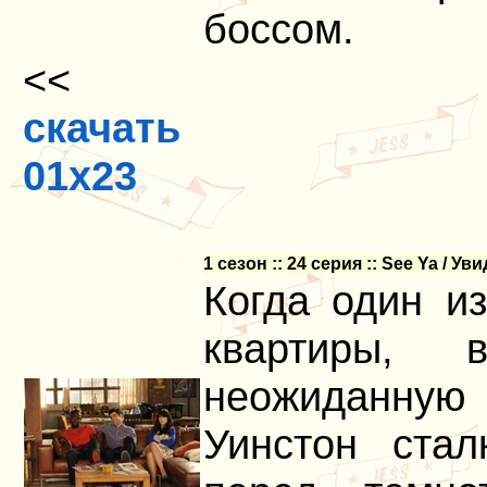
боссом.
<<
скачать
01x23
1 сезон :: 24 серия :: See Ya / Ув
Когда один и
квартиры, 
неожиданную
Уинстон стал