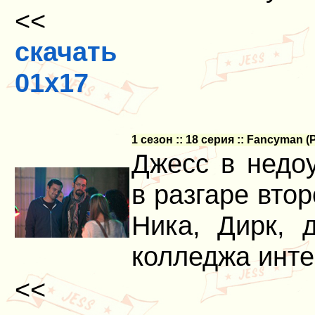
<<
скачать
01x17
1 сезон :: 18 серия :: Fancyman (
Джесс в недоу
в разгаре вто
Ника, Дирк, д
колледжа инте
<<