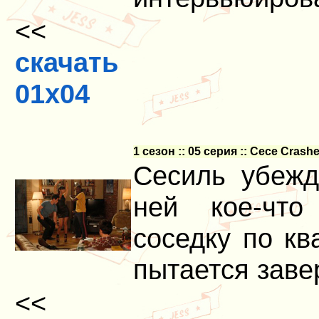
<<
скачать
01x04
1 сезон :: 05 серия :: Cece Cras
Сесиль убежд
ней кое-что
соседку по кв
пытается заве
<<