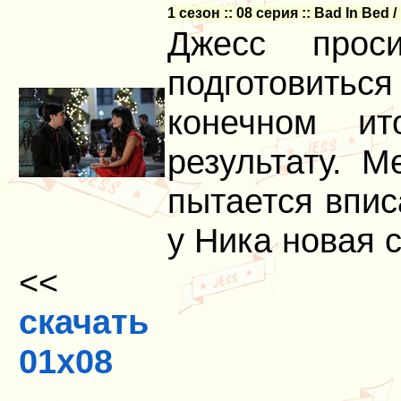
1 сезон :: 08 серия :: Bad In Bed
Джесс прос
подготовиться
конечном ит
результату. 
пытается впис
у Ника новая 
<<
скачать
01x08