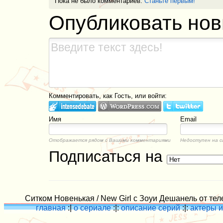
Пока не было комментариев.
Станьте первым!
Опубликовать но
Комментировать, как Гость, или войти:
Имя
Email
Отображается рядом с Вашими комментариями
Недоступен на с
Подписаться на
Ситком Новенькая / New Girl с Зоуи Дешанель от тел
главная
:|
о сериале
:|:
описание серий
:|:
актеры и