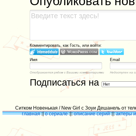
Опубликовать но
Комментировать, как Гость, или войти:
Имя
Email
Отображается рядом с Вашими комментариями
Недоступен на с
Подписаться на
Ситком Новенькая / New Girl с Зоуи Дешанель от тел
главная
:|
о сериале
:|:
описание серий
:|:
актеры и