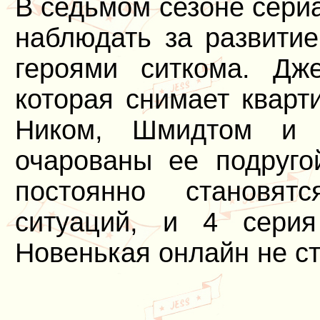
В седьмом сезоне сери
наблюдать за развити
героями ситкома. Дж
которая снимает кварт
Ником, Шмидтом и 
очарованы ее подруго
постоянно становят
ситуаций, и 4 серия
Новенькая онлайн не с