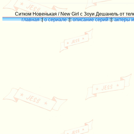
Ситком Новенькая / New Girl с Зоуи Дешанель от тел
главная
:|
о сериале
:|:
описание серий
:|:
актеры и