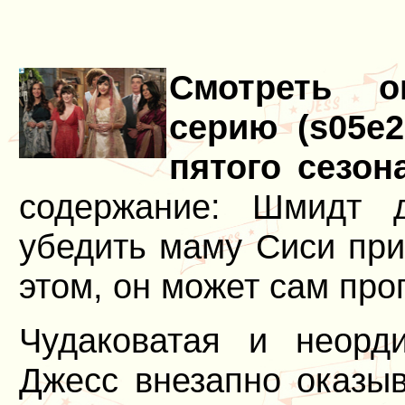
Смотреть о
серию (s05e2
пятого сезон
содержание: Шмидт 
убедить маму Сиси при
этом, он может сам про
Чудаковатая и неорд
Джесс внезапно оказыв