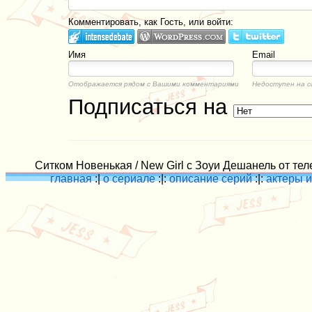
Комментировать, как Гость, или войти:
Имя
Email
Отображается рядом с Вашими комментариями
Недоступен на с
Подписаться на
Ситком Новенькая / New Girl с Зоуи Дешанель от тел
главная
:|
о сериале
:|:
описание серий
:|:
актеры и