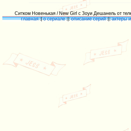
Ситком Новенькая / New Girl с Зоуи Дешанель от тел
главная
:|
о сериале
:|:
описание серий
:|:
актеры и