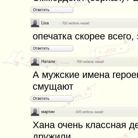
Ответить
Lisa
·
702 недель назад
опечатка скорее всего,
Ответить
Натали
·
700 недель назад
А мужские имена герое
смущают
Ответить
мартин
·
635 недель назад
Хана очень классная д
дружили