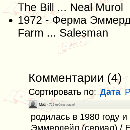
The Bill ... Neal Murol
1972 - Ферма Эммерд
Farm ... Salesman
Комментарии
(
4
)
Сортировать по:
Дата
Р
Max
·
713 недель назад
родилась в 1980 году и
Эммердейл (сериал) / 